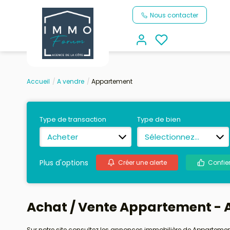
Nous contacter
Accueil
A vendre
Appartement
Type de transaction
Type de bien
Acheter
Sélectionnez...
Plus d'options
Créer une alerte
Confie
Achat / Vente Appartement - 
Sur notre site consultez les annonces immobilière de Apparteme