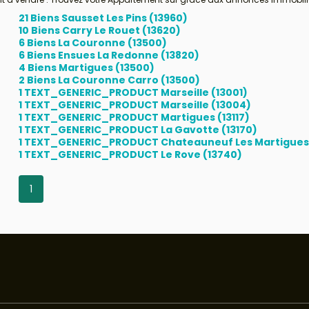
21 Biens Sausset Les Pins (13960)
10 Biens Carry Le Rouet (13620)
6 Biens La Couronne (13500)
6 Biens Ensues La Redonne (13820)
4 Biens Martigues (13500)
2 Biens La Couronne Carro (13500)
1 TEXT_GENERIC_PRODUCT Marseille (13001)
1 TEXT_GENERIC_PRODUCT Marseille (13004)
1 TEXT_GENERIC_PRODUCT Martigues (13117)
1 TEXT_GENERIC_PRODUCT La Gavotte (13170)
1 TEXT_GENERIC_PRODUCT Chateauneuf Les Martigues 
1 TEXT_GENERIC_PRODUCT Le Rove (13740)
1