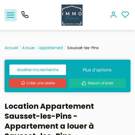
Accueil
A louer
Appartement
Sausset-les-Pins
Nos offres
Plus d'options
Modifier ma recherche
Vendre
Créer une alerte
Besoin d'aide
Biens vendus
Location - Gestion
Location Appartement
Sausset-les-Pins -
Nos agences
Appartement a louer à
Estimation