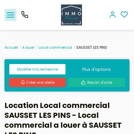
Accueil
A louer
Local commercial
SAUSSET LES PINS
Nos offres
Plus d'options
Modifier ma recherche
Vendre
Créer une alerte
Besoin d'aide
Biens vendus
Location - Gestion
Location Local commercial
SAUSSET LES PINS - Local
Nos agences
commercial a louer à SAUSSET
Estimation