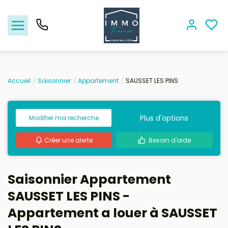
Accueil
Saisonnier
Appartement
SAUSSET LES PINS
Nos offres
Plus d'options
Modifier ma recherche
Vendre
Créer une alerte
Besoin d'aide
Biens vendus
Location - Gestion
Saisonnier Appartement
SAUSSET LES PINS -
Nos agences
Appartement a louer à SAUSSET
Estimation