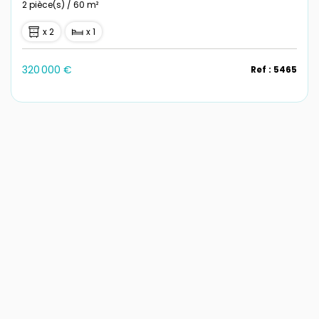
2 pièce(s) / 60 m²
x 2
x 1
320 000 €
Ref : 5465