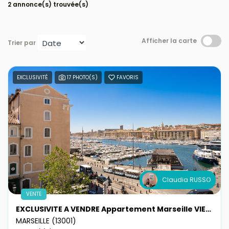
2 annonce(s) trouvée(s)
Avis clients
Afficher la carte
Trier par
EXCLUSIVITÉ
17 PHOTO(S)
FAVORIS
Claudia RUSSO
VENTE
EXCLUSIVITE A VENDRE Appartement Marseille VIEUX PORT 2 pièces 60 m2 vue port
MARSEILLE (13001)