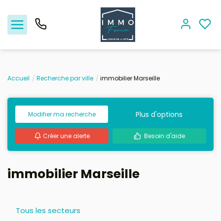
Accueil
Recherche par ville
immobilier Marseille
Nos offres
Plus d'options
Modifier ma recherche
Vendre
Créer une alerte
Besoin d'aide
Biens vendus
Location - Gestion
immobilier Marseille
Nos agences
Tous les secteurs
Estimation