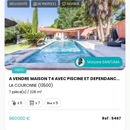
EXCLUSIVITÉ
18 PHOTO(S)
FAVORIS
Marjorie SAINTUMA
VENTE
A VENDRE MAISON T4 AVEC PISCINE ET DEPENDANCE T2 A LA COURONNE
LA COURONNE (13500)
7 pièce(s) / 226 m²
x 5
x 7
x 5
960 000 €
Ref : 5467