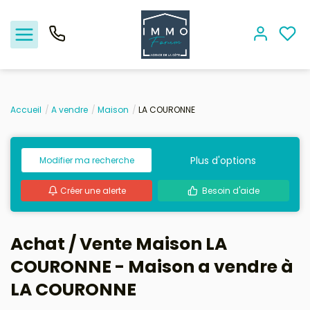
Accueil
A vendre
Maison
LA COURONNE
Nos offres
Plus d'options
Modifier ma recherche
Vendre
Créer une alerte
Besoin d'aide
Biens vendus
Location - Gestion
Achat / Vente Maison LA
COURONNE - Maison a vendre à
Nos agences
LA COURONNE
Estimation