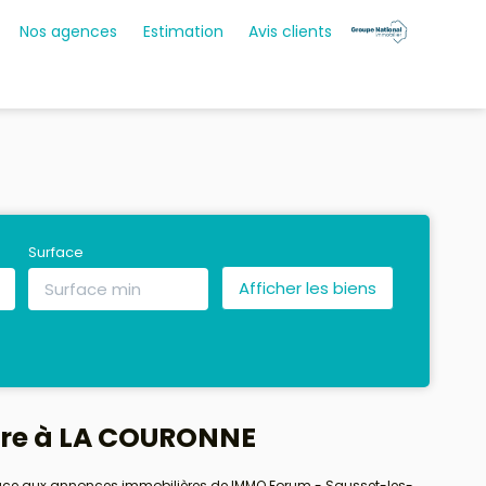
Nos agences
Estimation
Avis clients
Surface
dre à LA COURONNE
râce aux annonces immobilières de IMMO Forum - Sausset-les-