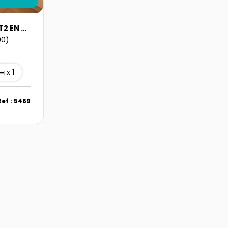
A VENDRE APPARTEMENT T2 EN DUPLEX AVEC PARKING A LA COURRONNE
00)
x 1
Ref : 5469