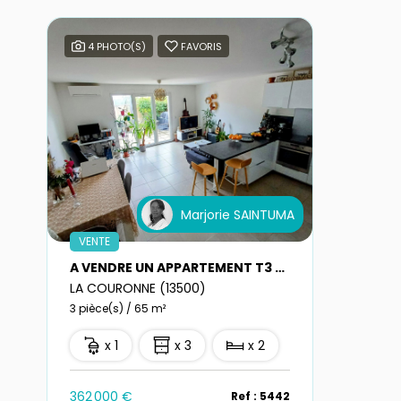
4 PHOTO(S)
FAVORIS
Marjorie SAINTUMA
VENTE
A VENDRE UN APPARTEMENT T3 RDC AVEC GARAGE A LA COURONNE
LA COURONNE (13500)
3 pièce(s) / 65 m²
x 1
x 3
x 2
362 000 €
Ref : 5442