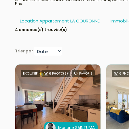
Pins.
Location Appartement LA COURONNE
Immobil
4 annonce(s) trouvée(s)
Trier par
EXCLUSIF
6 PHOTO(S)
FAVORIS
6 PHO
Marjorie SAINTUMA