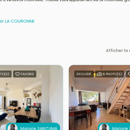
ier LA COURONNE
Afficher la
TO(S)
FAVORIS
EXCLUSIF
6 PHOTO(S)
Marjorie SAINTUMA
Marjorie