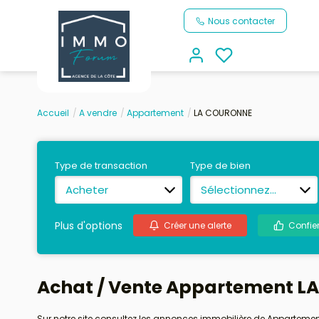
Nous contacter
Accueil
A vendre
Appartement
LA COURONNE
Type de transaction
Type de bien
Acheter
Sélectionnez...
Plus d'options
Créer une alerte
Confie
Achat / Vente Appartement L
Sur notre site consultez les annonces immobilière de Appartem