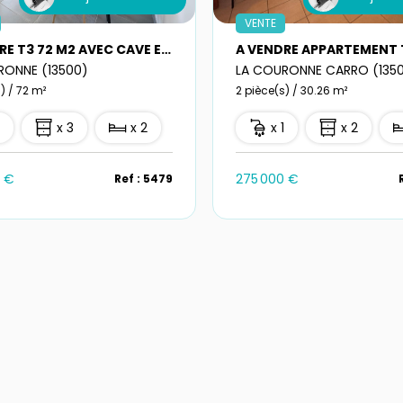
VENTE
À VENDRE T3 72 M2 AVEC CAVE ET PARKING DANS LE CENTRE DE LA COURONNE
RONNE (13500)
LA COURONNE CARRO (135
) / 72 m²
2 pièce(s) / 30.26 m²
1
x 3
x 2
x 1
x 2
0 €
275 000 €
Ref : 5479