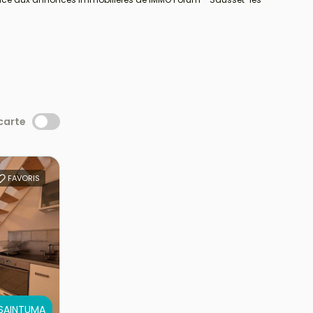
 carte
FAVORIS
 SAINTUMA