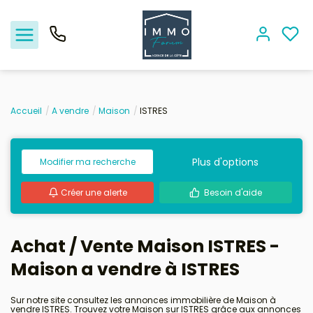
Accueil
A vendre
Maison
ISTRES
Nos offres
Plus d'options
Modifier ma recherche
Vendre
Créer une alerte
Besoin d'aide
Biens vendus
Location - Gestion
Achat / Vente Maison ISTRES -
Maison a vendre à ISTRES
Nos agences
Sur notre site consultez les annonces immobilière de Maison à
Estimation
vendre ISTRES. Trouvez votre Maison sur ISTRES grâce aux annonces