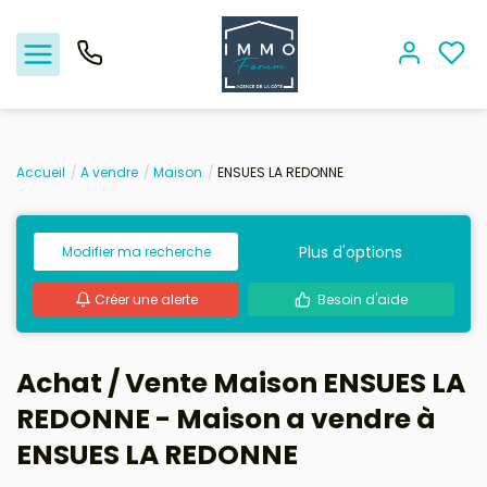
Accueil
A vendre
Maison
ENSUES LA REDONNE
Nos offres
Plus d'options
Modifier ma recherche
Vendre
Créer une alerte
Besoin d'aide
Biens vendus
Location - Gestion
Achat / Vente Maison ENSUES LA
REDONNE - Maison a vendre à
Nos agences
ENSUES LA REDONNE
Estimation