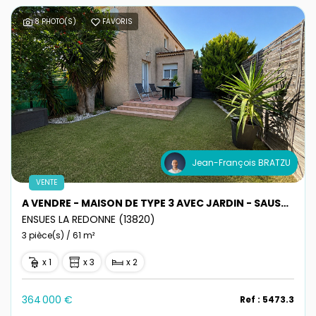
8 PHOTO(S)
FAVORIS
Jean-François BRATZU
VENTE
A VENDRE - MAISON DE TYPE 3 AVEC JARDIN - SAUSSET-LES-PINS
ENSUES LA REDONNE (13820)
3 pièce(s) / 61 m²
x 1
x 3
x 2
364 000 €
Ref : 5473.3