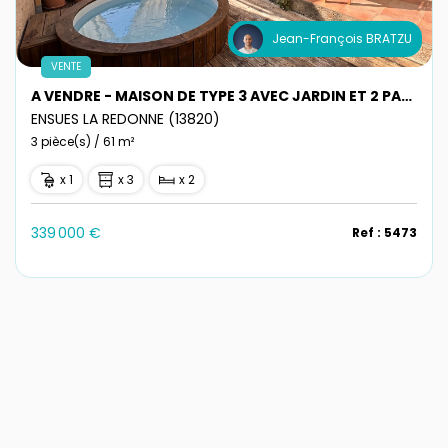
Jean-François BRATZU
VENTE
A VENDRE - MAISON DE TYPE 3 AVEC JARDIN ET 2 PARKINGS PRIVES- ENSUES-LA-REDONNE
ENSUES LA REDONNE (13820)
3 pièce(s) / 61 m²
x 1
x 3
x 2
339 000 €
Ref : 5473