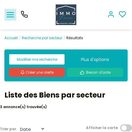
Accueil
Recherche par secteur
Résultats
Nos offres
Plus d'options
Modifier ma recherche
Vendre
Créer une alerte
Besoin d'aide
Biens vendus
Liste des Biens par secteur
Location - Gestion
3 annonce(s) trouvée(s)
Nos agences
Estimation
Afficher la carte
Trier par