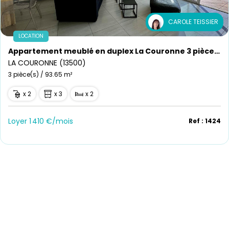
CAROLE TEISSIER
LOCATION
Appartement meublé en duplex La Couronne 3 pièce(s) 93.65 m2
LA COURONNE (13500)
3 pièce(s) / 93.65 m²
x 2
x 3
x 2
Loyer 1 410 €/mois
Ref : 1424