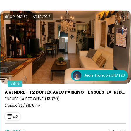
Avis clients
8 PHOTO(S)
FAVORIS
Jean-François BRATZU
VENTE
A VENDRE - T2 DUPLEX AVEC PARKING - ENSUES-LA-REDONNE
ENSUES LA REDONNE (13820)
2 pièce(s) / 39.15 m²
x 2