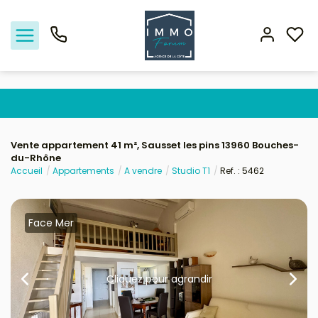
Nos offres
Vente appartement 41 m², Sausset les pins 13960 Bouches-
du-Rhône
Vendre
Accueil
Appartements
A vendre
Studio T1
Ref. : 5462
Biens vendus
Face Mer
Location - Gestion
Nos agences
Cliquez pour agrandir
Estimation