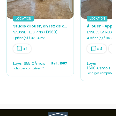
LOCATION
LOCATION
Studio à louer, en rez de chaussée, en plein centre du village,de Sausset-les-Pins
SAUSSET LES PINS (13960)
ENSUES LA REDO
1 pièce(s) / 32.04 m²
4 pièce(s) / 96.94
x 1
x 4
Loyer 655 €/mois
Loyer
Ref : 1587
1 600 €/mois
charges comprises **
charges comprises 