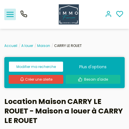
Accueil
A louer
Maison
CARRY LE ROUET
Nos offres
Plus d'options
Modifier ma recherche
Vendre
Créer une alerte
Besoin d'aide
Biens vendus
Location - Gestion
Location Maison CARRY LE
ROUET - Maison a louer à CARRY
Nos agences
LE ROUET
Estimation