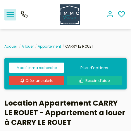
Accueil
A louer
Appartement
CARRY LE ROUET
Nos offres
Plus d'options
Modifier ma recherche
Vendre
Créer une alerte
Besoin d'aide
Biens vendus
Location - Gestion
Location Appartement CARRY
LE ROUET - Appartement a louer
Nos agences
à CARRY LE ROUET
Estimation