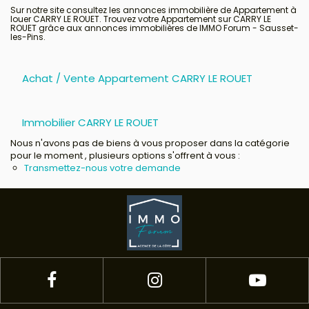
Sur notre site consultez les annonces immobilière de Appartement à
louer CARRY LE ROUET. Trouvez votre Appartement sur CARRY LE
ROUET grâce aux annonces immobilières de IMMO Forum - Sausset-
Avis clients
les-Pins.
Achat / Vente Appartement CARRY LE ROUET
Immobilier CARRY LE ROUET
Nous n'avons pas de biens à vous proposer dans la catégorie
pour le moment , plusieurs options s'offrent à vous :
Transmettez-nous votre demande