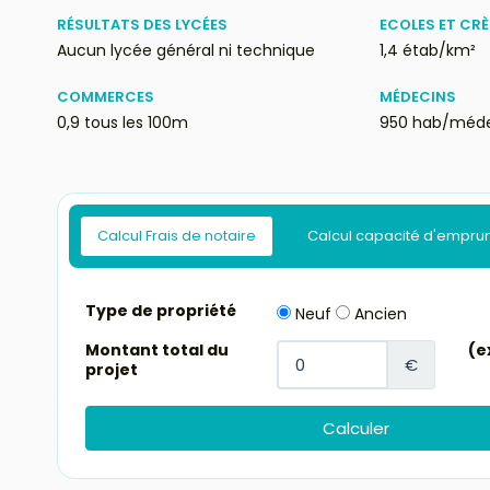
RÉSULTATS DES LYCÉES
ECOLES ET CR
Aucun lycée général ni technique
1,4 étab/km²
COMMERCES
MÉDECINS
0,9 tous les 100m
950 hab/méd
Calcul Frais de notaire
Calcul capacité d'empru