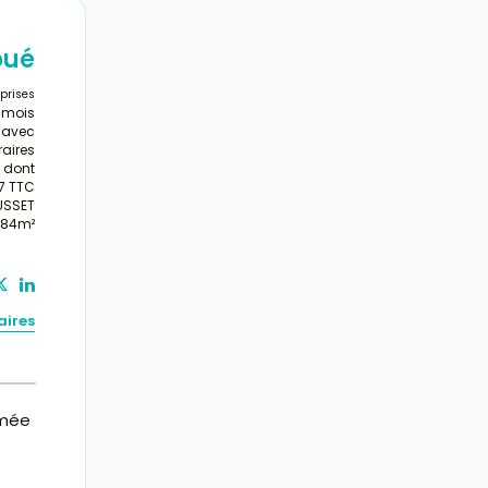
oué
prises
/mois
s avec
aires
dont
57 TTC
USSET
8.84m²
aires
rmée