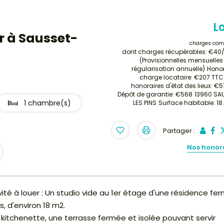
L
r à Sausset-
charges com
dont charges récupérables: €40
(Provisionnelles mensuelle
régularisation annuelle)
Honor
charge locataire: €207 TTC
honoraires d'état des lieux: €
Dépôt de garantie: €568
13960 SA
1 chambre(s)
LES PINS
Surface habitable: 1
Partager :
Nos honor
té à louer : Un studio vide au 1er étage d'une résidence fe
, d'environ 18 m2.
kitchenette, une terrasse fermée et isolée pouvant servir