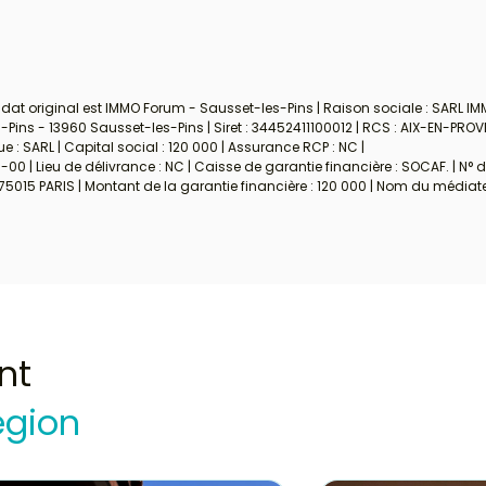
dat original est IMMO Forum - Sausset-les-Pins | Raison sociale : SARL IM
ins - 13960 Sausset-les-Pins | Siret : 34452411100012 | RCS : AIX-EN-PROV
: SARL | Capital social : 120 000 | Assurance RCP : NC |
00 | Lieu de délivrance : NC | Caisse de garantie financière : SOCAF. | N° 
 75015 PARIS | Montant de la garantie financière : 120 000 | Nom du médiate
nt
égion