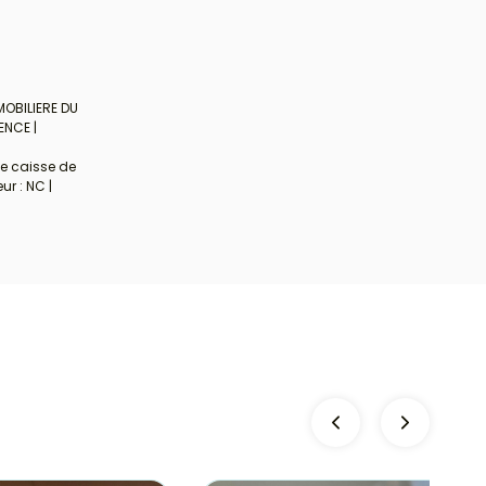
MOBILIERE DU
ENCE |
de caisse de
ur : NC |