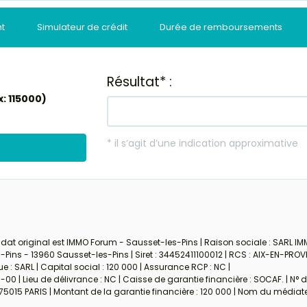
nt
Simulateur de crédit
Durée de remboursements
dat original est IMMO Forum - Sausset-les-Pins | Raison sociale : SARL IM
ins - 13960 Sausset-les-Pins | Siret : 34452411100012 | RCS : AIX-EN-PROV
: SARL | Capital social : 120 000 | Assurance RCP : NC |
00 | Lieu de délivrance : NC | Caisse de garantie financière : SOCAF. | N° 
 75015 PARIS | Montant de la garantie financière : 120 000 | Nom du médiate