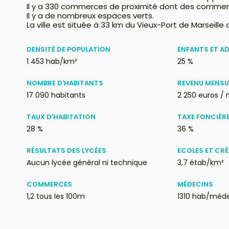
Il y a 330 commerces de proximité dont des commer
Il y a de nombreux espaces verts.
La ville est située à 33 km du Vieux-Port de Marseille
DENSITÉ DE POPULATION
ENFANTS ET A
1 453 hab/km²
25 %
NOMBRE D'HABITANTS
REVENU MENSU
17 090 habitants
2 250 euros / 
TAUX D'HABITATION
TAXE FONCIÈR
28 %
36 %
RÉSULTATS DES LYCÉES
ECOLES ET CR
Aucun lycée général ni technique
3,7 étab/km²
COMMERCES
MÉDECINS
1,2 tous les 100m
1310 hab/méd