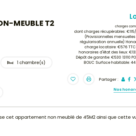
L
ON-MEUBLE T2
charges com
dont charges récupérables: €115
(Provisionnelles mensuelle
régularisation annuelle)
Honor
charge locataire: €576 TTC
honoraires d'état des lieux: €1
Dépôt de garantie: €530
13110 P
1 chambre(s)
BOUC
Surface habitable: 4
Partager :
Nos honor
se cet appartement non meublé de 45M2 ainsi que cette v