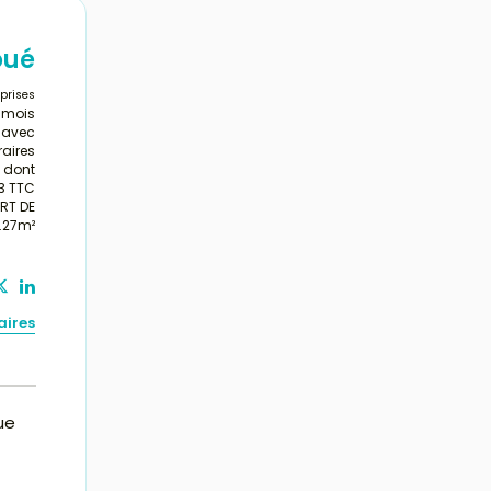
oué
prises
/mois
s avec
aires
dont
33 TTC
ORT DE
4.27m²
aires
ue