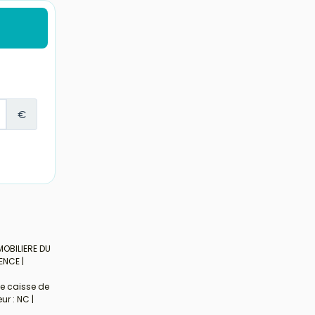
MOBILIERE DU
ENCE |
de caisse de
ur : NC |