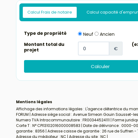
Calcul Frais de notaire
Calcul capacité d'empru
Mentions légales
Affichage des informations légales : L'agence détentrice du man
FORUM | Adresse siège social : Avenue Simeon Gouin Sausset-les-P
Numero TVA Intracommunautaire : FR00344524111 | Forme juridique 
Carte T : N° CPI13102016000008583 | Date de délivrance : 0000-00-
garantie : 8356 | Adresse caisse de garantie : 26 rue de Suffren -
Adresse du médiateur : NC | Adresse du site : NC |