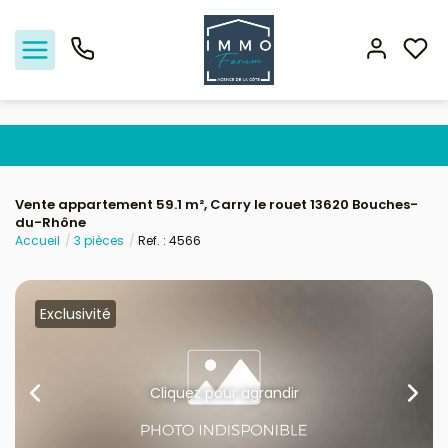
Nos offres
Vente appartement 59.1 m², Carry le rouet 13620 Bouches-
du-Rhône
Vendre
Accueil
3 pièces
Ref. : 4566
Biens vendus
Exclusivité
Location - Gestion
Nos agences
Cliquez pour agrandir
Estimation