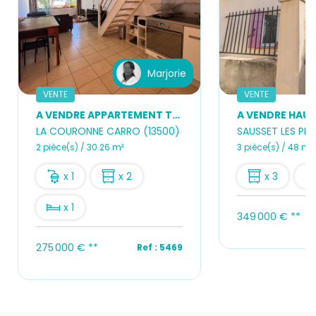
Marjorie
VENTE
VENTE
A VENDRE APPARTEMENT T2 EN DUPLEX AVEC PARKING A LA COURRONNE
LA COURONNE CARRO (13500)
SAUSSET LES PIN
2 pièce(s) / 30.26 m²
3 pièce(s) / 48 m²
x 1
x 2
x 3
x 1
349 000 €
**
275 000 €
**
Ref : 5469