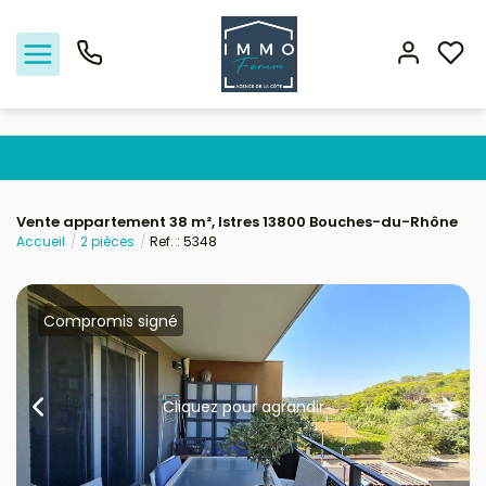
Nos offres
Vente appartement 38 m², Istres 13800 Bouches-du-Rhône
Accueil
2 pièces
Ref. : 5348
Vendre
Biens vendus
Compromis signé
Location - Gestion
Cliquez pour agrandir
Nos agences
Estimation