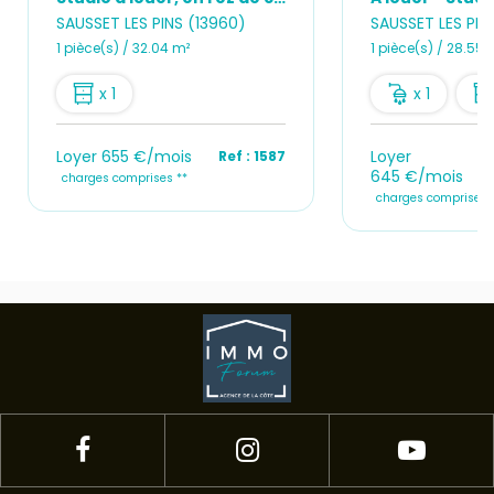
SAUSSET LES PINS (13960)
SAUSSET LES PIN
1 pièce(s) / 32.04 m²
1 pièce(s) / 28.55 
x 1
x 1
Loyer 655 €/mois
Loyer
Ref : 1587
645 €/mois
charges comprises **
charges comprises 