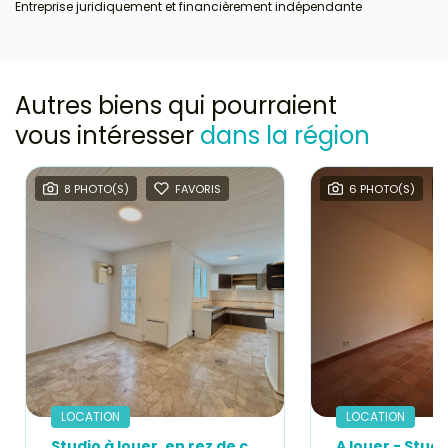
Entreprise juridiquement et financièrement indépendante
Autres biens qui pourraient
vous intéresser
dans la région
8 PHOTO(S)
FAVORIS
6 PHOTO(S)
LOCATION
LOCATION
Studio à louer, en rez de chaussée, en plein centre du village,de Sausset-les-Pins