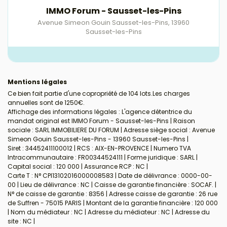
IMMO Forum - Sausset-les-Pins
Avenue Simeon Gouin Sausset-les-Pins
,
13960
Sausset-les-Pins
Mentions légales
Ce bien fait partie d'une copropriété de 104 lots.Les charges
annuelles sont de 1250€.
Affichage des informations légales : L'agence détentrice du
mandat original est IMMO Forum - Sausset-les-Pins | Raison
sociale : SARL IMMOBILIERE DU FORUM | Adresse siège social : Avenue
Simeon Gouin Sausset-les-Pins - 13960 Sausset-les-Pins |
Siret : 34452411100012 | RCS : AIX-EN-PROVENCE | Numero TVA
Intracommunautaire : FR00344524111 | Forme juridique : SARL |
Capital social : 120 000 | Assurance RCP : NC |
Carte T : N° CPI13102016000008583 | Date de délivrance : 0000-00-
00 | Lieu de délivrance : NC | Caisse de garantie financière : SOCAF. |
N° de caisse de garantie : 8356 | Adresse caisse de garantie : 26 rue
de Suffren - 75015 PARIS | Montant de la garantie financière : 120 000
| Nom du médiateur : NC | Adresse du médiateur : NC | Adresse du
site : NC |