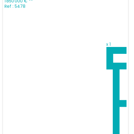
1 850 000 €
**
Ref : 5478
x 1