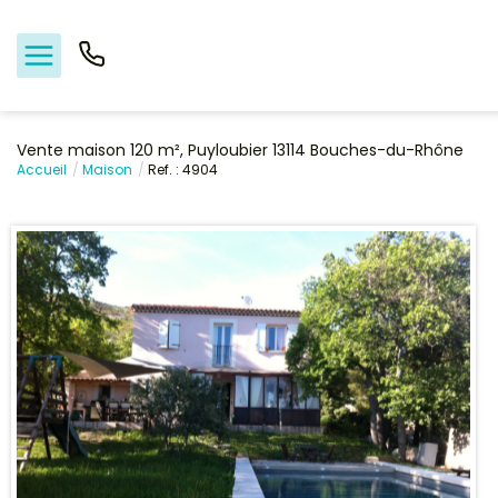
Vente maison 120 m², Puyloubier 13114 Bouches-du-Rhône
Accueil
Maison
Ref. : 4904
Nos offres
Vendre
Biens vendus
Location - Gestion
Nos agences
Estimation