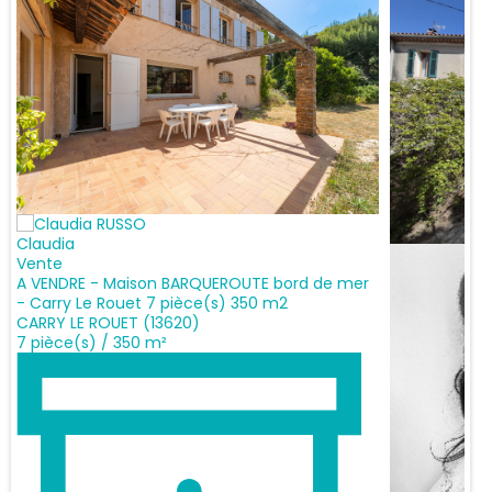
Claudia
Vente
A VENDRE - Maison BARQUEROUTE bord de mer
- Carry Le Rouet 7 pièce(s) 350 m2
CARRY LE ROUET (13620)
7 pièce(s) / 350 m²