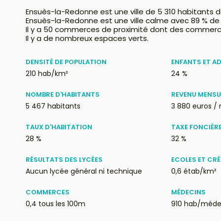
Ensuès-la-Redonne est une ville de 5 310 habitants d
Ensuès-la-Redonne est une ville calme avec 89 % de
Il y a 50 commerces de proximité dont des commerc
Il y a de nombreux espaces verts.
DENSITÉ DE POPULATION
ENFANTS ET A
210 hab/km²
24 %
NOMBRE D'HABITANTS
REVENU MENSU
5 467 habitants
3 880 euros /
TAUX D'HABITATION
TAXE FONCIÈR
28 %
32 %
RÉSULTATS DES LYCÉES
ECOLES ET CR
Aucun lycée général ni technique
0,6 étab/km²
COMMERCES
MÉDECINS
0,4 tous les 100m
910 hab/méde