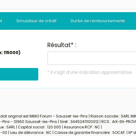
nt
Simulateur de crédit
Durée de remboursements
dat original est IMMO Forum - Sausset-les-Pins | Raison sociale : SARL IM
ins - 13960 Sausset-les-Pins | Siret : 34452411100012 | RCS : AIX-EN-PROV
: SARL | Capital social : 120 000 | Assurance RCP : NC |
00 | Lieu de délivrance : NC | Caisse de garantie financière : SOCAF. | N° 