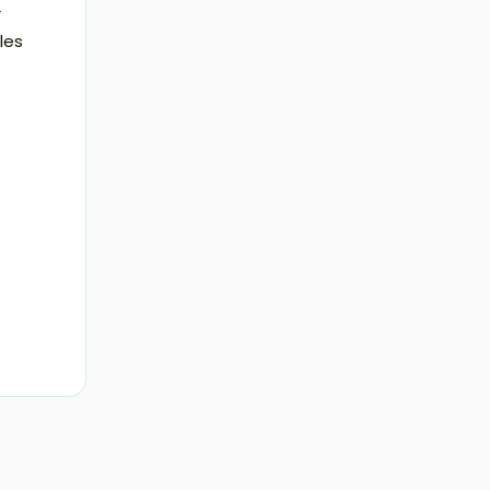
r
les