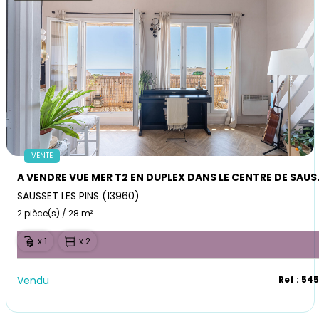
VENTE
A VENDRE VUE MER T2
SAUSSET LES PINS (13960)
2 pièce(s) / 28 m²
x 1
x 2
Vendu
Ref : 54