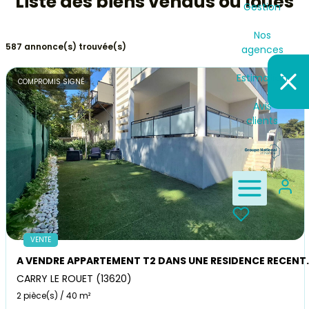
Liste des biens vendus ou loués
Location - Gestion
Gestion
Nos
587 annonce(s) trouvée(s)
Nos agences
agences
Estimation
COMPROMIS SIGNÉ
Estimation
Avis
clients
Avis clients
VENTE
A VENDRE APPARTEMENT T2 DANS UNE RE
CARRY LE ROUET (13620)
2 pièce(s) / 40 m²