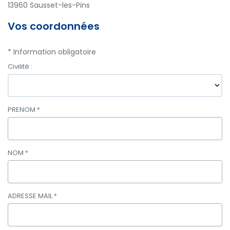
13960
Sausset-les-Pins
Avis clients
Vos coordonnées
* Information obligatoire
Civilité :
PRENOM
*
NOM
*
ADRESSE MAIL
*