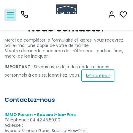
Accueil
2 pièces
Nous contacter
Nous contacter
Merci de compléter le formulaire ci-après. Vous recevrez
par e-mail une copie de votre demande.
Si votre demande concerne des références particulières,
Nos offres
merci de les indiquer.
IMPORTANT :
Si vous avez déjà des codes d'accès
Vendre
personnels à ce site, identifiez-vous.
M’identifier
Biens vendus
Location - Gestion
Contactez-nous
Nos agences
IMMO Forum - Sausset-les-Pins
Téléphone :
04.42.45.50.00
Adresse :
Estimation
Avenue Simeon Gouin Sausset-les-Pins