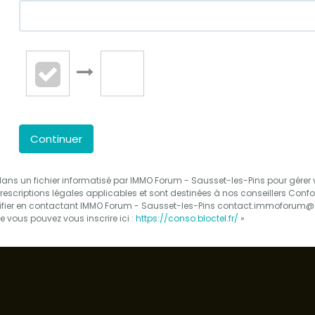
Continuer
es dans un fichier informatisé par IMMO Forum - Sausset-les-Pins pour gére
prescriptions légales applicables et sont destinées à nos conseillers Confo
ctifier en contactant IMMO Forum - Sausset-les-Pins contact.immoforum@g
 vous pouvez vous inscrire ici :
https://conso.bloctel.fr/
»